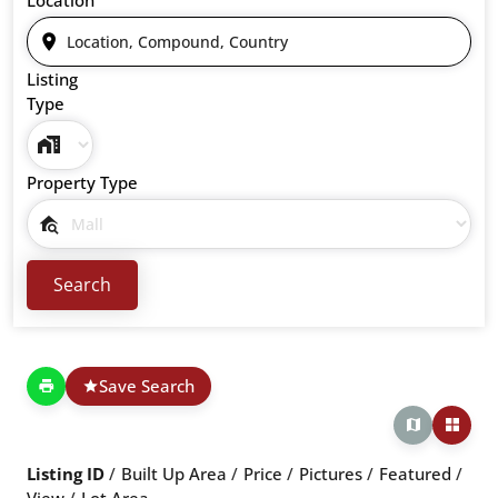
Listing
Type
Property Type
Save Search
Listing ID
Built Up Area
Price
Pictures
Featured
View
Lot Area