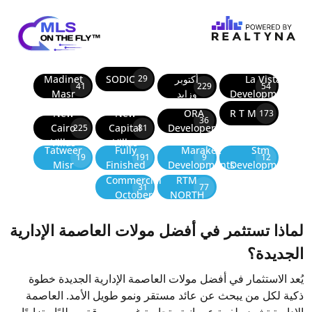
La Vista
أكتوبر
SODIC
Madinet
29
41
229
54
Developments
وزايد
Masr
New
New
ORA
R T M
173
36
Cairo
Capital
Developers
225
81
Villas
Villas
Tatweer
Fully
Marakez
Stm
19
191
9
12
Misr
Finished
Developments
Development
Commercial
RTM
31
77
October
NORTH
لماذا تستثمر في أفضل مولات العاصمة الإدارية
الجديدة؟
يُعد الاستثمار في أفضل مولات العاصمة الإدارية الجديدة خطوة
ذكية لكل من يبحث عن عائد مستقر ونمو طويل الأمد. العاصمة