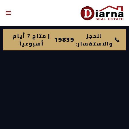
للحجز
| متاح 7 أيام
19839
📞
والاستفسار:
أسبوعياً