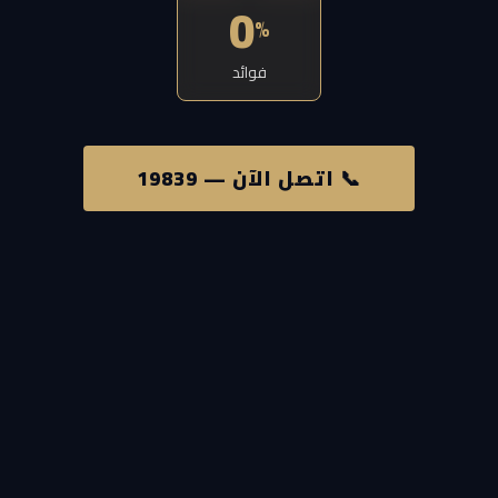
0
%
فوائد
📞 اتصل الآن — 19839