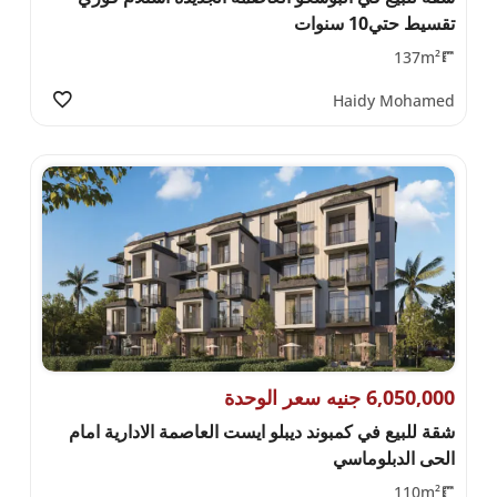
تقسيط حتي10 سنوات
137m²
Haidy Mohamed
6,050,000 جنيه سعر الوحدة
شقة للبيع في كمبوند ديبلو ايست العاصمة الادارية امام
الحى الدبلوماسي
110m²