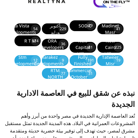
Madinet
SODIC
أكتوبر
La Vista
29
54
229
41
Masr
وزايد
Developments
R T M
ORA
New
New
174
36
Developers
Capital
Cairo
81
225
Villas
Villas
Stm
Marakez
Fully
Tatweer
12
9
191
19
Development
Developments
Finished
Misr
RTM
Commercial
77
31
NORTH
October
نبذه عن شقق للبيع في العاصمة الادارية
الجديدة
تُعد العاصمة الإدارية الجديدة في مصر واحدة من أبرز وأهم
المشروعات العمرانية في البلاد. هذه المدينة الجديدة تمثل مستقبل
مشرق لمصر، حيث تهدف إلى توفير بيئة حضرية حديثة ومتقدمة