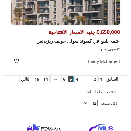
6,650,000 جنيه الاسعار الافتتاحية
شقه للبيع في كمبوند سولى جولف ريزيدنس
175Acre
Haidy Mohamed
…
…
السابق
1
2
4
5
6
14
15
التالي
178 تم إرجاع النتائج.
لكل صفحة