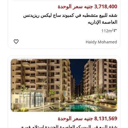
3,718,400 جنيه سعر الوحدة
شقه للبيع متشطبه في كمبوند ساج ليكس ريزيدنس
العاصمة الإداريه
112m²
Haidy Mohamed
8,131,569 جنيه سعر الوحدة
شقة للبيع في البوسكو العاصمة الجديدة استلام فوري