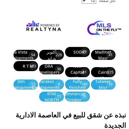
لكل صفحة
Madinet
SODIC
أكتوبر
La Vista
29
54
229
41
Masr
وزايد
Developments
R T M
ORA
New
New
173
36
Developers
Capital
Cairo
81
225
Villas
Villas
Stm
Marakez
Fully
Tatweer
12
9
191
19
Development
Developments
Finished
Misr
RTM
Commercial
77
31
NORTH
October
نبذه عن شقق للبيع في العاصمة الادارية
الجديدة