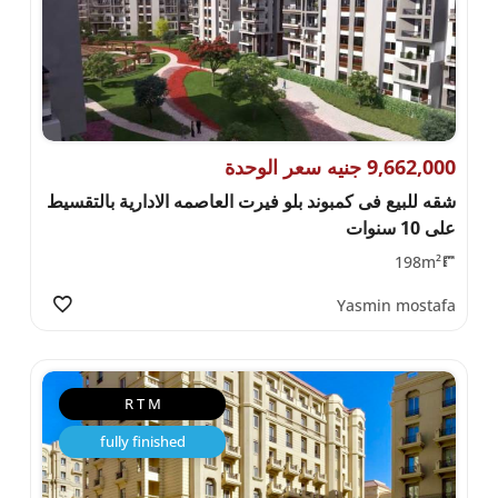
9,662,000 جنيه سعر الوحدة
شقه للبيع فى كمبوند بلو فيرت العاصمه الادارية بالتقسيط
على 10 سنوات
198m²
Yasmin mostafa
R T M
fully finished