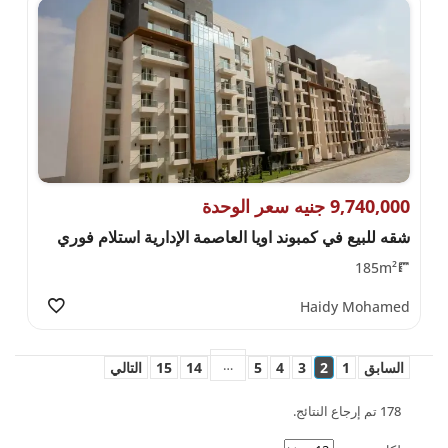
9,740,000 جنيه سعر الوحدة
شقه للبيع في كمبوند اويا العاصمة الإدارية استلام فوري
185m²
Haidy Mohamed
…
السابق
1
2
3
4
5
14
15
التالي
178 تم إرجاع النتائج.