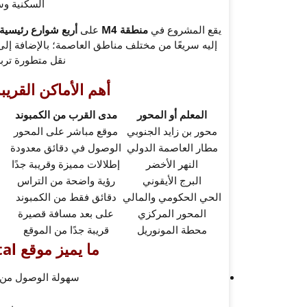
السكنية وس
يقع المشروع في
منطقة M4
على
أربع شوارع رئيسية
إليه سريعًا من مختلف مناطق العاصمة؛ بالإضافة إ
نقل متطورة تربط
أهم الأماكن القري
المعلم أو المحور
مدى القرب من الكمبوند
محور بن زايد الجنوبي
موقع مباشر على المحور
مطار العاصمة الدولي
الوصول في دقائق معدودة
النهر الأخضر
إطلالات مميزة وقريبة جدًا
البرج الأيقوني
رؤية واضحة من التراس
الحي الحكومي والمالي
دقائق فقط من الكمبوند
المحور المركزي
على بعد مسافة قصيرة
محطة المونوريل
قريبة جدًا من الموقع
ما يميز موقع Dominar New Capital:
سهولة الوصول من 