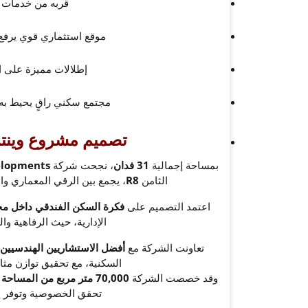
قربه من خدمات ح
موقع استثماري قوي يرفع 
إطلالات مميزة على ال
مجتمع سكني راقٍ يحيط به 
تصميم مشروع وينتر 
بمساحة إجمالية
31 فدان
، نجحت شركة
elopments
الثامن
R8
، يجمع بين الرقي المعماري وال
اعتمد التصميم على
فكرة السكن الفندقي داخل م
الإدارية، حيث الرفاهية و
تعاونت الشركة مع
أفضل الاستشاريين الهندسيين
السكنية، مع تحقيق توازن مثا
وقد خصصت الشركة
70,000 متر مربع من المساحة الكلية للاندسكيب والحدائق الطبيعية
تحقق الخصوصية وتوفر إ