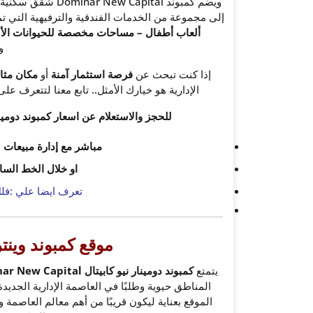
ويضم كمبوند apital
إلى مجموعة من الخدمات الفندقية والترفيهية التي ت
ألعاب أطفال – مساحات مخصصة للحيوانات الأل
و
إذا كنت تبحث عن
فرصة استثمار آمنة
أو
مكان مثا
الإدارية هو خيارك الأمثل.. تابع معنا لتتعرف 
للحجز والاستعلام عن اسعار كمبوند دومينا
مباشر مع إدارة مبيعات
او خلال الخط الس
تعرف ايضا علي :
فلل
موقع كمبوند وينتر
يتمتع
كمبوند دومينار نيو كابيتال Dominar New Capital
المناطق حيوية وطلبًا في العاصمة الإدارية الجدي
الموقع بعناية ليكون قريبًا من أهم معالم العاصمة