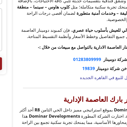
Dominar New C شقق سكنية وشقق فندقية بتقسيمات حديثة تلبي كافة الاحتياجات، بالإضافة
منحك تجربة سكنية متكاملة؛ مثل
كلوب هاوس – سينما – منطقة
يفة – وخدمات أمنية متطورة
لضمان أقصى درجات الراحة
الخصوصية.
لي للعيش بأسلوب حياة عصري
، فإن كمبوند دومينار العاصمة
على جميع التفاصيل وخطط الأسعار وأنظمة التقسيط المتاحة.
ر العاصمة الادارية بالتواصل مع مبيعات من خلال :-
 شركة دومينار
01283809999
اخن شركة دومينار
19839
 للبيع في القاهره الجديده
 بارك العاصمة الإدارية
بموقع استراتيجي مميز داخل الحي الثامن
R8
أحد أكثر
دة. اختارت الشركة المطورة
Dominar Developments
هذا
 ومحاورها الأساسية، مما يمنحك تجربة سكنية تجمع بين الراحة