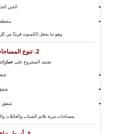
الحي الحك
محطة ا
وهو ما يجعل الكمبوند قريبًا من 
2. تنوع المساحات يضمن استثمار مربح
يعتمد المشروع على
عمارات
شقق
شقق 
شقق 3 غرف نوم
بمساحات مرنة تلائم الشباب والعائلات وا
3. أسعار تنافسية مقارنة بالـ R8