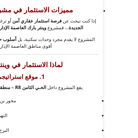
مميزات الاستثمار في مشروع
إذا كنت تبحث عن
فرصة استثمار عقاري آمن
أو ترغ
الجديدة
… فمشروع
وينتر بارك العاصمة الإدار
المشروع لا يقدم مجرد وحدات سكنية، بل
أسلوب حي
أقوى مناطق العاصمة الإدار
لماذا الاستثمار في وينت
1. موقع استراتيجي بقلب العاصمة الإدارية
يقع المشروع داخل
الحـي الثامن R8 – منطقة M4
محور بن 
النه
البرج