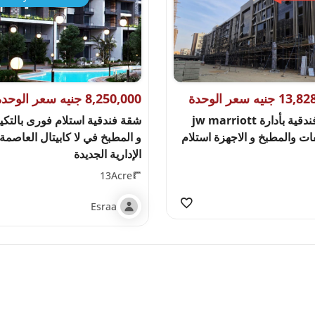
جنيه سعر الوحدة
8,250,000 جنيه سعر الوحدة
شقة فندقية بأدارة jw marriott
شقة فندقية استلام فورى بالتكي
فات والمطبخ و الاجهزة استلام
و المطبخ في لا كابيتال العاصمة
الإدارية الجديدة
13Acre
Esraa