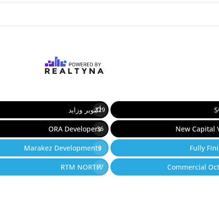
S
أكتوبر وزايد
229
ORA Developers
New Capital V
36
Marakez Developments
Fully Fin
9
RTM NORTH
Commercial Oc
77