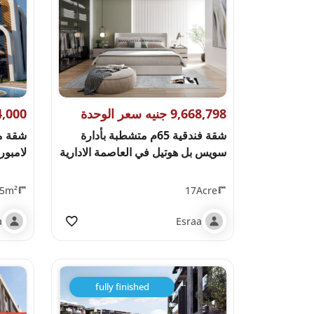
9,668,798 جنيه سعر الوحدة
13,994,000 
شقة فندقية 65م متشطبة بأدارة
شقة م
سويس بل هوتيل في العاصمة الادارية
لامبورغ
5m²
17Acre
a
Esraa
fully finished