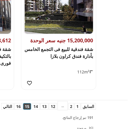
15,200,000 جنيه سعر الوحدة
13,828,612 
شقة فندقية للبيع فى التجمع الخامس
بأدارة فندق كراون بلازا
بالتكي
فورى
112m²
...
السابق
1
2
12
13
14
15
16
التالي
191 تم إرجاع النتائج.
لكل صفحة