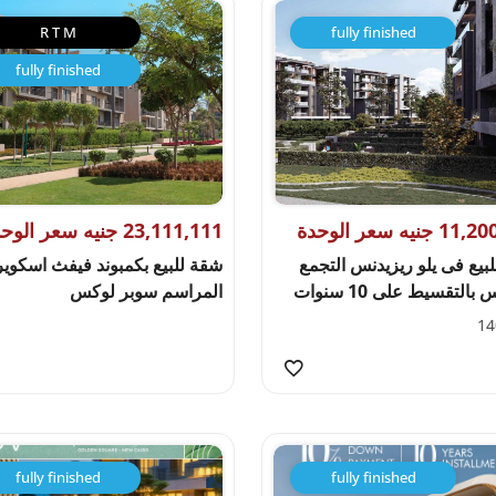
R T M
fully finished
fully finished
جنيه سعر الوحدة
23,111,111 جنيه سعر الوحدة
بيع فى يلو ريزيدنس التجمع
شقة للبيع بكمبوند فيفث اسكوير
بالتقسيط على 10 سنوات
المراسم سوبر لوكس
14
fully finished
fully finished