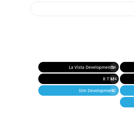
La Vista Developments
54
R T M
174
Stm Development
12