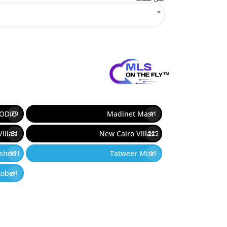
12
ODIC
Madinet Masr
29
41
illas
New Cairo Villas
81
225
ished
Tatweer Misr
191
19
tober
31