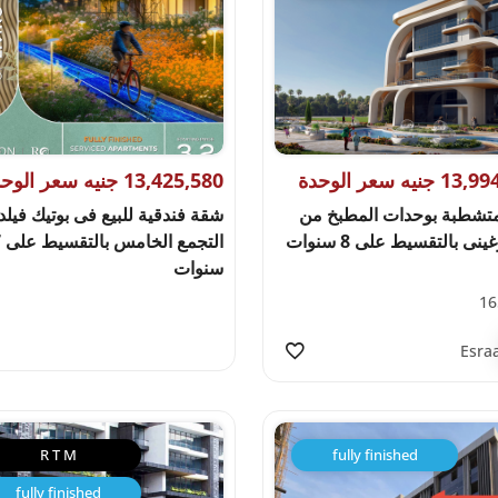
جنيه سعر الوحدة
13,425,580 جنيه سعر الوحدة
تشطبة بوحدات المطبخ من
شقة فندقية للبيع فى بوتيك فيلد
ينى بالتقسيط على 8 سنوات
التج
سنوات
16
Esra
R T M
fully finished
fully finished