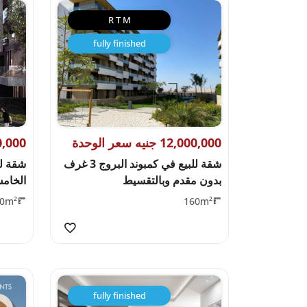
R T M
fully finished
12,000,000 جنيه سعر الوحدة
11,200,000 
شقة للبيع في كمبوند البروج 3 غرف
شقة لل
بدون مقدم وبالتقسيط
الخامس 
0m²
160m²
fully finished