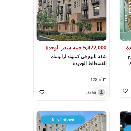
5,472,000 جنيه سعر الوحدة
ج
شقة للبيع فى كمبوند ارابيسك
مع الخامس بالتقسيط على 7
الفسطاط الجديدة
128m²
Esraa
fully finished