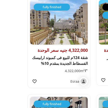
fully finished
4,322,000 جنيه سعر الوحدة
شقة 124م للبيع فى كمبوند ارابيسك
الفسطاط الجديدة بمقدم 10%
4,322,000m²
Esraa
fully finished