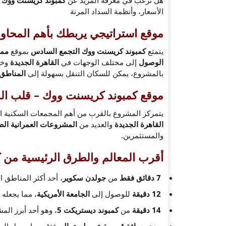
الأسعار، وأنظمة السداد المرنة
موقع استراتيجي يربطك بأهم المحاور
يتمتع
كمبوند كريسنت ووك التجمع السادس
بموقع
ممي
الوصول
إلى مختلف الوجهات في
القاهرة الجديدة
وخا
بالمشروع، يمكن للسكان التنقل بسهولة إلى
المناطق 
موقع كمبوند كريسنت ووك – قلب المن
يتمركز المشروع بالقرب من أهم المجمعات السكنية ا
القاهرة الجديدة
والعديد من
المشروعات العمرانية ال
والمستثمرين.
أقرب المعالم والطرق الرئيسية من
7 دقائق فقط
من
جولدن سكوير
، أحد أكثر المناطق ا
12 دقيقة
للوصول إلى
الجامعة الأمريكية
، مما يجعله خ
14 دقيقة
من
كمبوند ديستريكت 5
، وهو أحد أبرز الم
يبعد مسافة قصيرة عن طريق السخنة
، مما يسهل الو