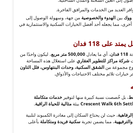
افر العديد من الخدمات والمرافق الفاخرة.
 ووك
بين
الهدوء والخصوصية
من جهة، وسهولة الوصول إلى
 أخرى، مما يجعله أحد أفضل الخيارات السكنية والاستثمارية في
على 118 فدان
ة
118 فدان
، أي ما يعادل
500,000 متر مربع
، ليكون واحدًا من
ت
شركة مراكز للتطوير العقاري
على استغلال هذه المساحة
وع مجموعة من
الشقق السكنية، وحدات البنتهاوس، فلل التاون
ر خيارات تلائم مختلف الاحتياجات والأذواق.
قط
، بل خُصصت نسبة كبيرة منها لتوفير
خدمات متكاملة
بيئة
مثالية للحياة الراقية
.
لرفاهية
، حيث لن يحتاج السكان إلى مغادرة الكمبوند لتلبية
الترفيهية
، مما يضمن تجربة
سكنية فريدة ومتكاملة
بأعلى