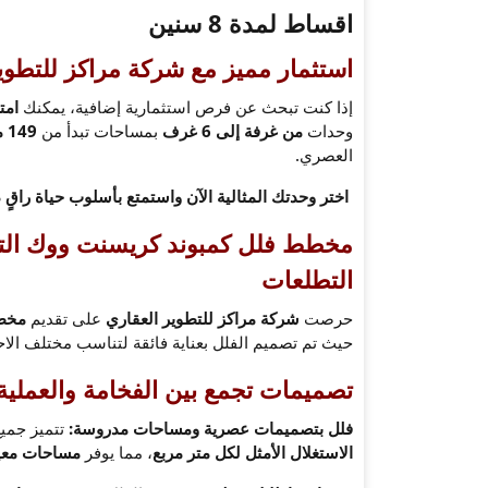
اقساط لمدة 8 سنين
استثمار مميز مع شركة مراكز للتطوي
إذا كنت تبحث عن فرص استثمارية إضافية، يمكنك
امتل
وحدات
من غرفة إلى 6 غرف
بمساحات تبدأ من
149 متر²
العصري.
اختر وحدتك المثالية الآن واستمتع بأسلوب حياة راقٍ داخل كمبوند w Cairo
مخطط فلل كمبوند كريسنت ووك التج
التطلعات
حرصت
شركة مراكز للتطوير العقاري
على تقديم
مخطط
حيث تم تصميم الفلل بعناية فائقة لتناسب مختلف الاح
تصميمات تجمع بين الفخامة والعملي
فلل بتصميمات عصرية ومساحات مدروسة:
تتميز جميع
الاستغلال الأمثل لكل متر مربع
، مما يوفر
مساحات معي