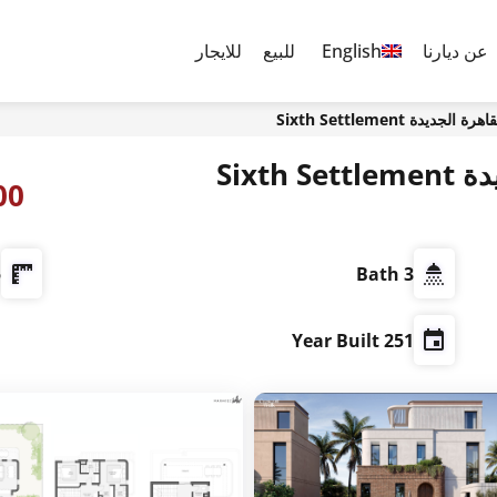
عن ديارنا
English
للبيع
للايجار
6,000
²
3 Bath
251 Year Built