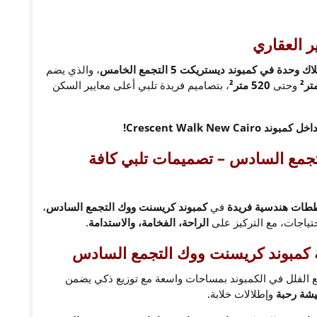
ر العقاري
اك وحدة في كمبوند ديستريكت 5 التجمع الخامس
، والذي يضم
وحتى
520 متر²
، بتصاميم فريدة تلبي أعلى معايير السكن
Crescent Walk Ne!
مع السادس – تصميمات تلبي كافة
ات هندسية فريدة
في
كمبوند كريسنت ووك التجمع السادس
،
تياجات، مع التركيز على
الراحة، الفخامة، والاستدامة
.
ة كمبوند كريسنت ووك التجمع السادس
 الفلل في الكمبوند بمساحات واسعة مع توزيع ذكي يضمن
شة رحبة
وإطلالات خلابة.