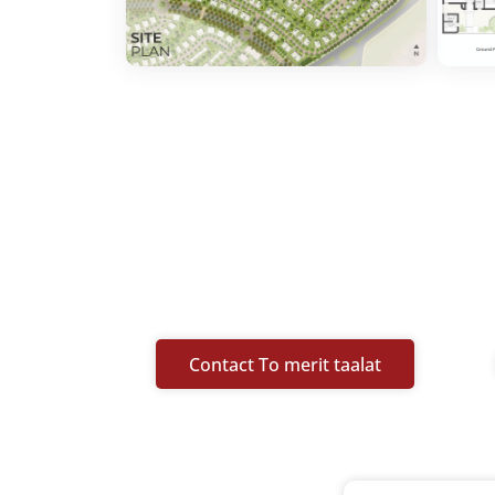
Contact To merit taalat