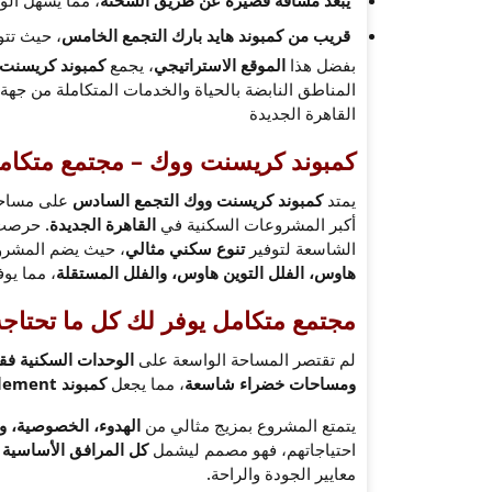
قريب من كمبوند هايد بارك التجمع الخامس
، حيث تتو
بفضل هذا
الموقع الاستراتيجي
، يجمع
كمبوند كريسنت
المناطق النابضة بالحياة والخدمات المتكاملة من جهة
القاهرة الجديدة
كمبوند كريسنت ووك – مجتمع متكامل يمتد 
يمتد
كمبوند كريسنت ووك التجمع السادس
على مساح
أكبر المشروعات السكنية في
القاهرة الجديدة
. حرص
الشاسعة لتوفير
تنوع سكني مثالي
، حيث يضم المشر
هاوس، الفلل التوين هاوس، والفلل المستقلة
، مما يوف
مجتمع متكامل يوفر لك كل ما تحتاجه
لم تقتصر المساحة الواسعة على
الوحدات السكنية ف
ومساحات خضراء شاسعة
، مما يجعل
كمبوند Crescent Walk 6th Settlement
يتمتع المشروع بمزيج مثالي من
الهدوء، الخصوصية، وا
احتياجاتهم، فهو مصمم ليشمل
كل المرافق الأساسية و
معايير الجودة والراحة.