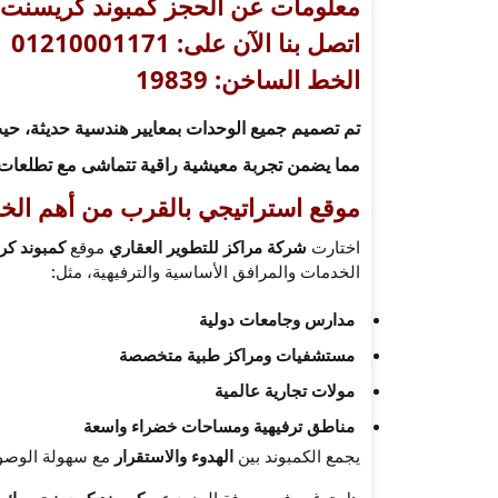
معلومات عن الحجز
كمبوند كريسنت 
اتصل بنا الآن على: 01210001171
الخط الساخن: 19839
تم تصميم جميع الوحدات بمعايير هندسية حديثة، حي
مما يضمن تجربة معيشية راقية تتماشى مع تطلعات ال
موقع استراتيجي بالقرب من أهم الخ
اختارت
شركة مراكز للتطوير العقاري
موقع
كمبوند كر
الخدمات والمرافق الأساسية والترفيهية، مثل:
مدارس وجامعات دولية
مستشفيات ومراكز طبية متخصصة
مولات تجارية عالمية
مناطق ترفيهية ومساحات خضراء واسعة
يجمع الكمبوند بين
الهدوء والاستقرار
مع سهولة الوصول 
هل ترغب في معرفة المزيد عن
كمبوند كريسنت ووك 