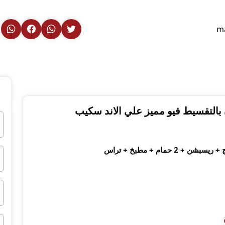
m
حمام + مطبخ + تراس