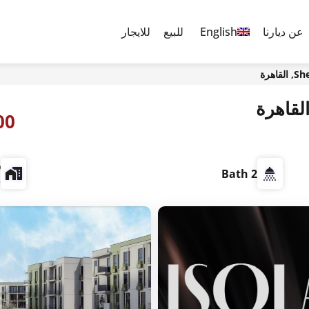
عن ديارنا
English
للبيع
للايجار
اهرة
0,000
ش
2 Bath
e