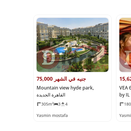
75,000 جنيه في الشهر
75,400,000 جن
VEA 
Mountain view hyde park,
Silver Sands,
القاهرة الجديدة
305m²
3
4
18
Yasmin mostafa
Yasmi