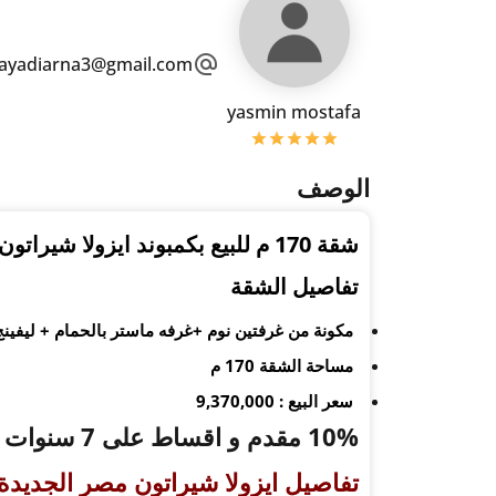
ayadiarna3@gmail.com
yasmin mostafa
الوصف
شقة 170 م للبيع بكمبوند ايزولا شيراتون بالتقسيط فيو مميز علي الاند سكيب
تفاصيل الشقة
مكونة من غرفتين نوم +غرفه ماستر بالحمام + ليفينج + ريسبشن + 2 
مساحة الشقة 170 م
سعر البيع :
9,370,000
10% مقدم و اقساط على 7 سنوات
تفاصيل ايزولا شيراتون
مصر الجديدة