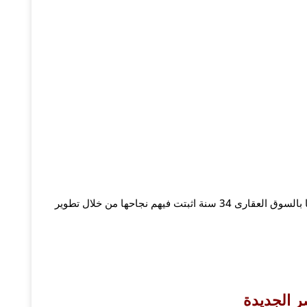
تم تأسيس المصرية جروب سنة 1987 , و بلغت خبرتها بالسوق العقارى 34 سنة اثبتت فيهم نجاحها من خلال تطوير
 الجديدة