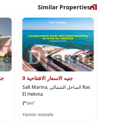
Similar Properties
0 جنيه الاسعار الافتتاحية
000
Seazen, الساحل الشمالي Al Qamzi
Salt Marina, الساحل الشمالي Ras
El Hekma
Developme
0m²
475m²
4
Yasmin mostafa
Haidy Moha