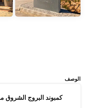
الوصف
كمبوند البروج الشروق مد