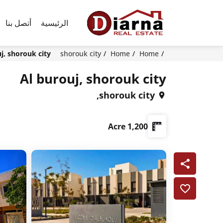
الرئيسية
أتصل بنا
j, shorouk city
shorouk city
Home
Home
Al burouj, shorouk city
shorouk city,
1,200 Acre