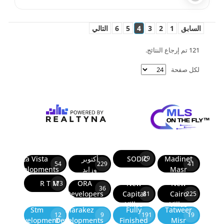
السابق
1
2
3
4
5
6
التالي
121 تم إرجاع النتائج.
لكل صفحة
Madinet
SODIC
أكتوبر
La Vista
29
54
229
41
Masr
وزايد
Developments
R T M
ORA
New
New
173
36
Developers
Capital
Cairo
81
225
Villas
Villas
Stm
Marakez
Fully
Tatweer
12
9
191
19
Development
Developments
Finished
Misr