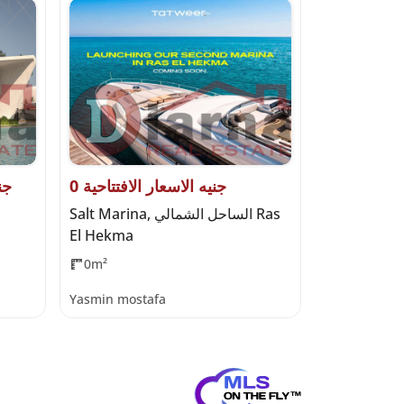
0 جنيه الاسعار الافتتاحية
000
Seazen, الساحل الشمالي Al Qamzi
Salt Marina, الساحل الشمالي Ras
El Hekma
Developme
0m²
475m²
4
Yasmin mostafa
Haidy Moha