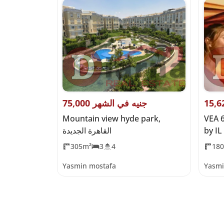
75,000 جنيه في الشهر
75,400,000 جن
VEA 
Mountain view hyde park,
Silver Sands,
القاهرة الجديدة
305m²
3
4
18
Yasmin mostafa
Yasmi