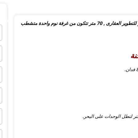
شاليه فى ذا جروف العين السخنة من شركة دار مصر للتطوير العقارى , 70 متر تتكون من غرفة نوم واحدة متشطب
نة