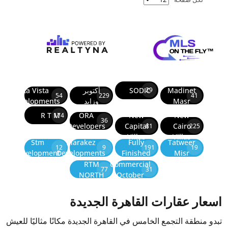
Madinet
SODIC
أكتوبر
La Vista
29
54
229
41
Masr
وزايد
Developments
R T M
ORA
New
New
174
36
Developers
Capital
Cairo
81
225
Villas
Villas
Stm
Marakez
Fully
Tatweer
12
9
191
19
Development
Developments
Finished
Misr
RTM
Commercial
77
31
NORTH
October
اسعار عقارات القاهرة الجديدة
تبدو منطقة التجمع الخامس في القاهرة الجديدة مكانًا مثاليًا للعيش