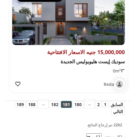
15,000,000 جنيه الاسعار الافتتاحية
سوديك إيست هليوبوليس الجديدة
0m²
Reda
...
...
السابق
1
2
180
181
182
188
189
التالي
2262 تم إرجاع النتائج.
لكل صفحة