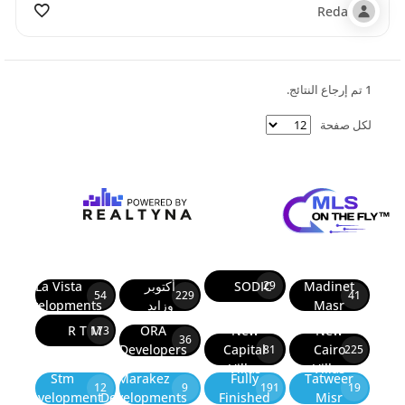
Reda
1 تم إرجاع النتائج.
لكل صفحة
Madinet
SODIC
أكتوبر
La Vista
29
54
229
41
Masr
وزايد
Developments
R T M
ORA
New
New
173
36
Developers
Capital
Cairo
81
225
Villas
Villas
Stm
Marakez
Fully
Tatweer
12
9
191
19
Development
Developments
Finished
Misr