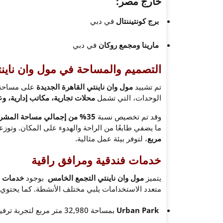
خارج مصر:
برج كونتيننتال
في دبي
مارينا ومجمع روكان
في دبي
التصميم والمساحة في مول وان ناينت
تم تشييد
مول وان ناينتي القاهرة الجديدة
على مساحة ض
الوحدات، التي تشمل
محلات تجارية، مكاتب إدارية، و
وقد تم تخصيص نسبة
35% من إجمالي مساحة المشروع
ما يضفي طابعًا من الراحة والهدوء على المكان. وتو
مربع
، لتوفر بيئة عمل مثالية.
خدمات فندقية ومرافق راقية
يتميز
مول وان ناينتي التجمع الخامس
بوجود
خدمات ف
متعدد الاستخدامات يلبي مختلف الأنشطة. كما يحتوي
Urban Park
بمساحة 32,980 متر مربع لتجربة ترفيهية متكاملة