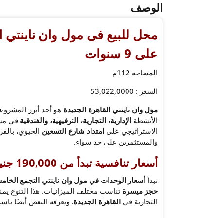
الوصف
محل للبيع فى مول وان ناينتي 
على 9 سنوات
المساحه 112م
السغر : 53,022,0000
مول وان ناينتي القاهرة الجديدة
هو أحد أبرز المشروعا
الأنشطة
الإدارية، التجارية، الترفيهية، والفندقية
في مشر
الاستراتيجي على
امتداد شارع التسعين
الحيوي، بالقرب
والمستثمرين على حد سواء.
أسعار تنافسية تبدأ من 190,000 جنيه للمتر
تبدأ
أسعار الوحدات في مول وان ناينتي التجمع الخا
حجز ميسرة
تناسب مختلف الميزانيات. هذا التنوع يمن
التجارية في
القاهرة الجديدة
. ويعرفه البعض أيضًا باس