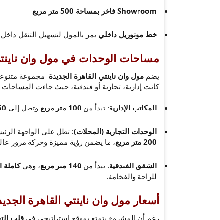
Showroom فاخر بمساحة 500 متر مربع
خط مونوريل داخلي
يمر بالمول لتسهيل التنقل داخل
مساحات الوحدات في مول وان ناينتي
يضم
مول وان ناينتي القاهرة الجديدة
مجموعة متنوعة 
كانت إدارية، تجارية أو فندقية، حيث جاءت المساحات ع
المكاتب الإدارية
: تبدأ من
100 متر مربع
وتصل إلى
460 مت
الوحدات التجارية (المحلات)
: تطل على الواجهة الرئيس
200 متر مربع
، ما يضمن رؤية مميزة وحركة مرور عالي
الشقق الفندقية
: تبدأ من
140 متر مربع
، وهي
كاملة 
للراحة والفخامة.
أسعار مول وان ناينتي القاهرة الجديد
رغم أن المشروع يتمتع بموقع استراتيجي في
قلب الت