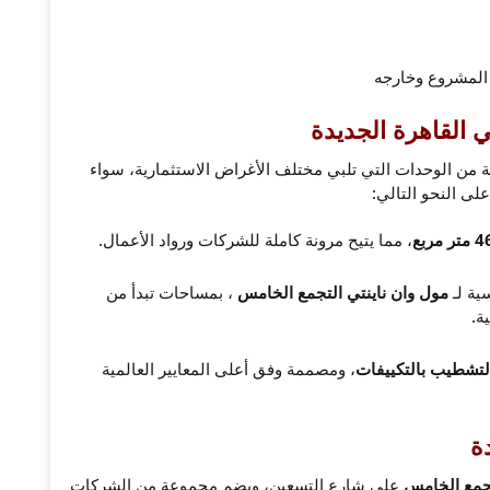
 المشروع وخارجه
 القاهرة الجديدة
من الوحدات التي تلبي مختلف الأغراض الاستثمارية، سواء
لى النحو التالي:
ر مربع
، مما يتيح مرونة كاملة للشركات ورواد الأعمال.
ية لـ
مول وان ناينتي التجمع الخامس
، بمساحات تبدأ من
ة.
التشطيب بالتكييفات
، ومصممة وفق أعلى المعايير العالمية
ة
جمع الخامس
على شارع التسعين، ويضم مجموعة من الشركات