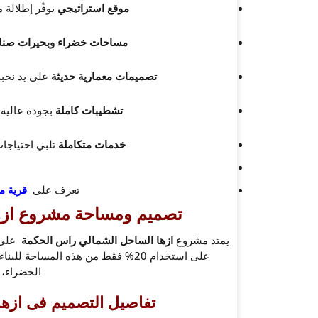
موقع استراتيجي
يوفّر إطلالة 
مساحات خضراء وبحيرات صنا
تصميمات معمارية حديثة
على يد نخبة
تشطيبات كاملة
بجودة عالية،
خدمات متكاملة
تلبي احتياجات 
تعرف على
قرية م
تصميم ومساحة مشروع
از
يمتد مشروع
ازها الساحل الشمالي راس الحكمة
على 
على استخدام 20% فقط من هذه المساح
الخضراء، 
تفاصيل التصميم فى
ازه