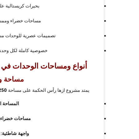
بحيرات كريستالية على مساحة 00
مساحات خضراء وممش
تصميمات عصرية للوحدات مستو
خصوصية كاملة لكل وحدة و
أنواع ومساحات الوحدات في
مساحة و
يمتد مشروع ازها رأس الحكمة على مساحة
250 فدا
المساحة ال
مساحات خضراء 
واجهة شاطئية
: