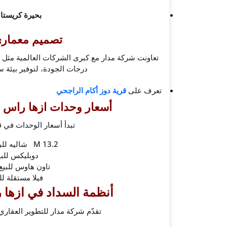
بحيرة كريستال
تصميم معماري
تعاونت شركة مدار مع كبرى الشركات العالمية مثل
درجات الجودة، لتوفير بيئة سك
تعرف على
قرية دوز أكام الراجحي
أسعار وحدات
ازها راس 
تبدأ أسعار الوحدات في ق
13.2 M شاليه للبيع فى ازها الساحل الشمالى
دوبليكس للبي
تاون هاوس للبيع
فيلا مستقلة ل
أنظمة السداد في
ازها 
تقدّم شركة مدار للتطوير العقاري