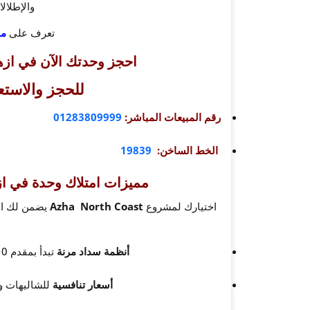
والإطلال
تعرف على
مارينا
احجز وحدتك الآن في
ازه
للحجز والاستع
رقم المبيعات المباشر:
01283809999
الخط الساخن:
19839
مميزات امتلاك وحدة في
ا
اختيارك لمشروع
Azha North Coast
يضمن لك الع
و
أنظمة سداد مرنة
تبدأ بمقدم 10% فقط وأقساط تصل حتى 8 سنوات.
أسعار تنافسية
للشاليهات وا