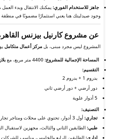
جاهز للاستخدام الفوري:
يمكنك الانتقال وبدء العمل م
وجود صيدليتك هنا يعني استثمارًا مضمونًا في منطقة 
عن مشروع
كارنيل بيزنس القاهرة
المشروع ليس مجرد مبنى، بل
مركز أعمال متكامل
يوف
المساحة الإجمالية للمشروع:
4400 متر مربع، مع
بلازا 
التقسيم:
بدروم 1 + بدروم 2
دور أرضي + دور أرضي ثاني
5 أدوار علوية
التصنيف:
تجاري:
أول 3 أدوار، تحتوي على محلات ومتاجر تجارية.
طبي:
الطابقين الثاني والثالث، مجهزين لاستقبال الع
إداري:
الطابقين الرابع والخامس، مناسب للشركات وا