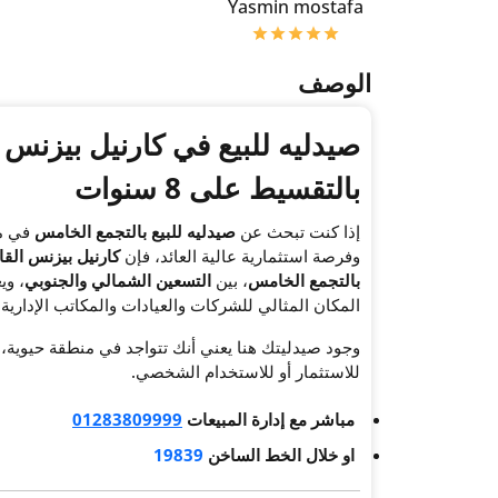
Yasmin mostafa
الوصف
صيدليه للبيع في
كارنيل بيزنس 
بالتقسيط على 8 سنوات
إذا كنت تبحث عن
صيدليه
للبيع بالتجمع الخامس
في مو
وفرصة استثمارية عالية العائد، فإن
كارنيل بيزنس القا
بالتجمع الخامس
، بين
التسعين الشمالي والجنوبي
، وي
المكان المثالي للشركات والعيادات والمكاتب الإدارية.
وجود صيدليتك هنا يعني أنك تتواجد في منطقة حيوية
للاستثمار أو للاستخدام الشخصي.
مباشر مع إدارة المبيعات
01283809999
او خلال الخط الساخن
19839