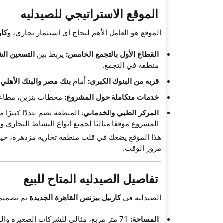
الموقع الاستراتيجي للصيدليه
الموقع هو العامل الأهم لنجاح أي استثمار تجاري، و
كار
القطاع الأول بالتجمع الخامس:
يربط بين
التسعين ال
منطقة في التجمع.
قربه من البنوك الكبرى:
أمام
بنك مصر والبنك الأهلي
م
خدمات متكاملة حول المشروع:
محطات بنزين، مطاعم، 
المركز الطبي والخدماتي:
المنطقة تضم عددًا كبيرًا م
المشروع موقعًا مثاليًا لجميع أنواع النشاط التجاري وا
هذا الموقع يضعك في قلب منطقة تجارية مزدهرة، حيث
مرور الوقت.
تفاصيل الصيدليه المتاح للبيع
الصيدليه في
كارنيل بيزنس القاهرة الجديدة
تم تصميمه
المساحة:
71 متر مربع، مثالي للشركات الصغيرة والمتوسطة، المكاتب الإدارية، أو العيادات الخاصة.