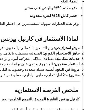
أنظمة الدفع:
دفع مقدم 50% والباقي على سنتين
خصم كاش 25% لفترة محدودة
توفر هذه الخيارات سهولة للمستثمرين في اختيار الط
لماذا الاستثمار في
كارنيل بيزنس 
موقع استراتيجي:
بين التسعين الشمالي والجنوبي، قرب
جاهز للاستخدام الفوري:
الصيدليه متشطب بالكامل ومز
خدمات متكاملة:
مصاعد، سلالم متحركة، أمن، ومواقف
استثمار مضمون:
المشروع يحتوي على براندات ناجحة، 
مرونة في الدفع:
أنظمة سداد متعددة وخصومات للكا
مشروع متكامل:
تجاري، طبي، وإداري، مما يضمن تنوع 
ملخص الفرصة الاستثمارية
كارنيل بيزنس القاهرة الجديدة بالتجمع الخامس
يوفر 
صيدليه بمساحة مناسبة للشركات أو العيادات.