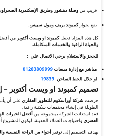
قريب من
وصلة دهشور
و
طريق الإسكندرية الصحراوي
يقع بجوار
كمبوند بريف
و
مول سبيس
.
كل هذه المزايا تجعل
كمبوند او ويست أكتوبر
من أفضل 
والحياة الراقية والخدمات المتكاملة
.
للحجز والاستعلام يرجي الاتصال علي :
مباشر مع إدارة مبيعات
01283809999
او خلال الخط الساخن
19839
تصميم كمبوند او ويست أكتوبر – إ
حرصت
شركة أوراسكوم للتطوير العقاري
على أن يأت
الطويلة في إنشاء مجتمعات سكنية راقية.
فقد استعانت الشركة بمجموعة من
أفضل الخبرات اله
العصري
واحتياجات العملاء الحديثة، ليكون المشروع أ
يهدف التصميم إلى توفير
أجواء من الراحة النفسية وال