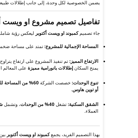
يضمن الخصوصية لكل وحدة، إلى جانب إطلالات طبيعية
تفاصيل تصميم مشروع او ويست أك
جاء تصميم
كمبوند او ويست أكتوبر
ليعكس رؤية شاملة ل
المساحة الإجمالية للمشروع:
تمتد على مساحة ضخمة
الارتفاع المميز:
تم تنفيذ المشروع على ارتفاع يتراوح
يمنح السكان
إطلالات بانورامية مميزة
على المعالم ال
تنوع الوحدات:
خصصت الشركة
60% من المساحة للفلل
أو توين هاوس
.
الشقق السكنية:
تشغل
40% من الوحدات
، وتشمل
شق
العملاء.
بهذا التصميم الفريد، يجمع
كمبوند او ويست أكتوبر
بين