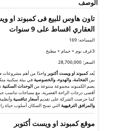
الوصف
تاون هاوس للبيع فى كمبوند او وي
العقاري اقساط على 9 سنوات
المساحه: 169
3غرف نوم + حمام + مطبخ
السعر: 28,700,000
يُعد
كمبوند او ويست أكتوبر
واحدًا من أهم مشروعات
ش
بين
الفخامة، والهدوء، والخصوصية
في بيئة سكنية متكا
يضم الكمبوند مجموعة متنوعة من
الوحدات السكنية
تش
أقصى درجات الراحة العصرية، مع مساحات تناسب جميع
كما حرصت الشركة على تقديم
أسعار تنافسية
وأنظمة
والمرافق الترفيهية
التي تمنح السكان أسلوب حياة راق
موقع كمبوند او ويست أكتوبر