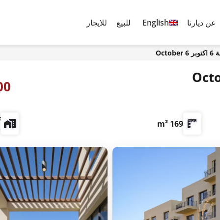
عن ديارنا
English
للبيع
للايجار
0,000
ت
169 m²
e