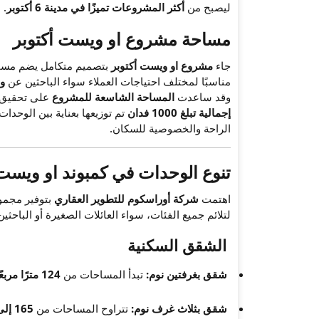
ليصبح من
أكثر المشروعات تميزًا في مدينة 6 أكتوبر
.
مساحة مشروع او ويست أكتوبر
جاء
مشروع او ويست أكتوبر
بتصميم متكامل يضم مساحات
مناسبًا لمختلف احتياجات العملاء سواء الباحثين عن
و
وقد ساعدت
المساحة الشاسعة للمشروع
على تحقيق ه
إجمالية تبلغ 1000 فدان
تم توزيعها بعناية بين الوحد
الراحة والخصوصية للسكان.
تنوع الوحدات في كمبوند او ويست 
اهتمت
شركة أوراسكوم للتطوير العقاري
بتوفير مجمو
لتلائم جميع الفئات، سواء العائلات الصغيرة أو الباح
الشقق السكنية
شقق بغرفتين نوم:
تبدأ المساحات من
124 مترًا مربعًا
شقق بثلاث غرف نوم:
تتراوح المساحات من
165 إلى 205 مترًا مربعًا