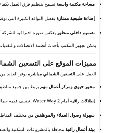
مساحة مكتبية واسعة
تسمح بتنظيم فرق العمل بكفاءة
إضاءة طبيعية ممتازة
بفضل النوافذ الكبيرة التي توفر
تصميم داخلي متطور
يعكس صورة احترافية للشركة أمام
يمكن تجهيز المكتب بأحدث أنظمة الاتصالات والتقنيات ا
مميزات الموقع على التسعين الشما
العمل على
التسعين الشمالي مباشرة
يوفر العديد من 
محور حيوي ومركز أعمال مهم
يربط بين جميع مناطق 
إطلالات راقية
أمام Water Way 2، تضيف قيمة جمالية وتجارية للمكتب.
سهولة وصول العملاء والموظفين
من مختلف المناطق، م
بيئة أعمال راقية
محاطة بالمشروعات السكنية والفندق