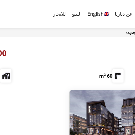
عن ديارنا
English
للبيع
للايجار
0,000
م
60 m²
e