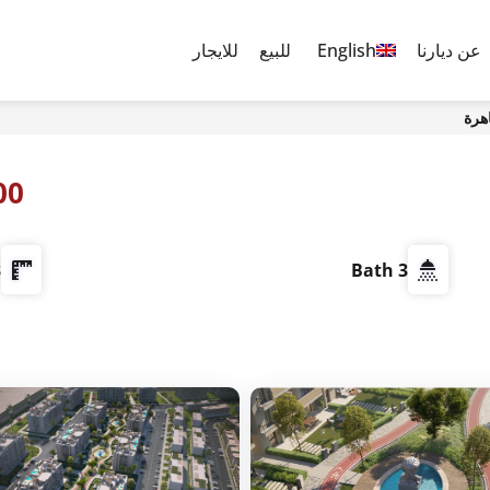
عن ديارنا
English
للبيع
للايجار
0,000
²
3 Bath