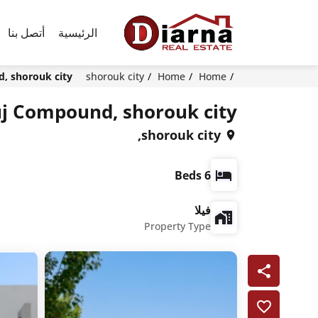
الرئيسية
أتصل بنا
, shorouk city
shorouk city
Home
Home
uj Compound, shorouk city
shorouk city,
6 Beds
فيلا
Property Type