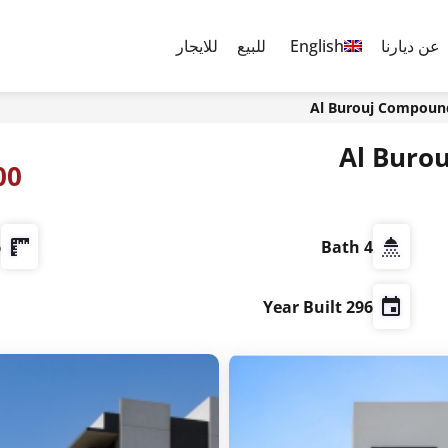
عن ديارنا
English
للبيع
للايجار
Al Burouj Compound
Al Buro
0,000
²
4 Bath
296 Year Built