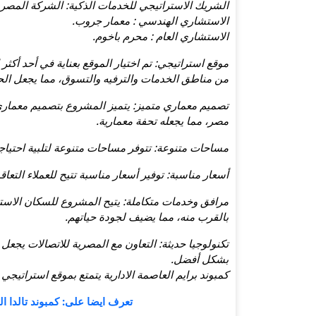
الشريك الاستراتيجي للخدمات الذكية: الشركة المصرية 
الاستشاري الهندسي : معمار جروب.
الاستشاري العام : محرم باخوم.
موقع استراتيجي: تم اختيار الموقع بعناية في أحد أكثر ا
من مناطق الخدمات والترفيه والتسوق، مما يجعل الحي
تصميم معماري متميز: يتميز المشروع بتصميم معماري
مصر، مما يجعله تحفة معمارية.
مساحات متنوعة: تتوفر مساحات متنوعة لتلبية احتياجات
أسعار مناسبة: توفير أسعار مناسبة تتيح للعملاء التع
مرافق وخدمات متكاملة: يتيح المشروع للسكان الاستم
بالقرب منه، مما يضيف لجودة حياتهم.
تكنولوجيا حديثة: التعاون مع المصرية للاتصالات يجع
بشكل أفضل.
كمبوند برايم العاصمة الادارية يتمتع بموقع استراتيجي
تعرف ايضا على: كمبوند تالدا 