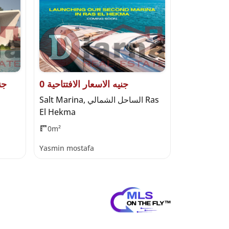
0 جنيه الاسعار الافتتاحية
000
Seazen, الساحل الشمالي Al Qamzi
Salt Marina, الساحل الشمالي Ras
El Hekma
Developme
0m²
475m²
4
Yasmin mostafa
Haidy Moha