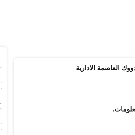
علومات
.