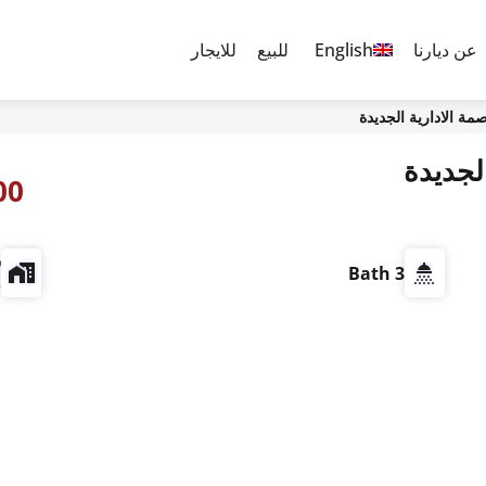
عن ديارنا
English
للبيع
للايجار
8,000
ش
3 Bath
e