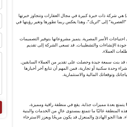
شركة اتريك للتطوير العقاري (Atric Developments) هي شركة ذات خبرة كبيرة في مجال العقارات وتتجاوز خبرتها
 من “العصرية” إلى “اتريك”، وهذا يعكس ربما تطورها وتغير رؤيتها في
 احتياجات الأسر المصرية. يتميز مشروعاتها بتوفير التصميمات
ز جودة الإنشاءات والتشطيبات. قد تسعى الشركة إلى تقديم
عات العملاء.
 قد بنت سمعة جيدة وحصلت على تقدير من العملاء السابقين.
ء وحدة سكنية أو تجارية، فمن المهم أن تتابع آخر أخبارها
اجاتك وتوقعاتك المالية والاستثمارية.
يبدو أن موقع كمبوند بوردووك في الحي السابع R7 يتمتع بعدة مميزات جذابة. يقع في منطقة راقية ومميزة،
ذه المنطقة غالبًا ما تتمتع بمستوى عالٍ من الخدمات والبنية
ء. هذا الجو الهادئ والمنعزل قد يكون مريحًا ويعزز الاسترخاء