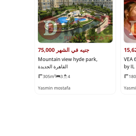
75,000 جنيه في الشهر
75,400,000 جن
VEA 
Mountain view hyde park,
Silver Sands,
القاهرة الجديدة
305m²
3
4
18
Yasmin mostafa
Yasmi