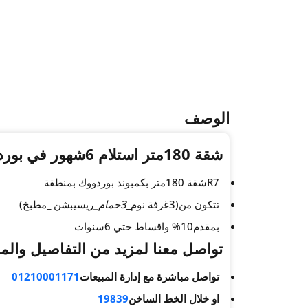
الوصف
شقة 180متر استلام 6شهور في بوردووك العاصمة الادارية
R7شقة 180متر بكمبوند بوردووك بمنطقة
تتكون من(3غرفة نوم_
3حمام_
ريسيبشن _مطبخ)
بمقدم10% واقساط حتي 6سنوات
تواصل معنا لمزيد من التفاصيل والم
تواصل مباشرة مع إدارة المبيعات
01210001171
او خلال الخط الساخن
19839