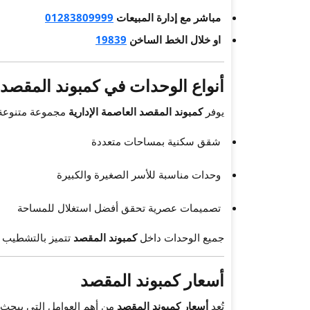
مباشر مع إدارة المبيعات
01283809999
او خلال الخط الساخن
19839
أنواع الوحدات في كمبوند المقصد
يوفر
كمبوند المقصد العاصمة الإدارية
مجموعة متنوعة 
شقق سكنية بمساحات متعددة
وحدات مناسبة للأسر الصغيرة والكبيرة
تصميمات عصرية تحقق أفضل استغلال للمساحة
جميع الوحدات داخل
كمبوند المقصد
تتميز بالتشطيب ال
أسعار كمبوند المقصد
تُعد
أسعار كمبوند المقصد
من أهم العوامل التي يبحث ع