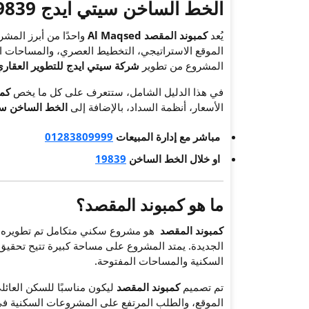
الخط الساخن سيتي ايدج 19839
يُعد
كمبوند المقصد Al Maqsed
واحدًا من أبرز المش
الموقع الاستراتيجي، التخطيط العصري، والمساحات ال
المشروع من تطوير
شركة سيتي ايدج للتطوير العقار
في هذا الدليل الشامل، ستتعرف على كل ما يخص
كمب
الأسعار، أنظمة السداد، بالإضافة إلى
الخط الساخن سي
مباشر مع إدارة المبيعات
01283809999
او خلال الخط الساخن
19839
ما هو كمبوند المقصد؟
كمبوند المقصد
هو مشروع سكني متكامل تم تطويره ليقد
الجديدة. يمتد المشروع على مساحة كبيرة تتيح تحقيق
السكنية والمساحات المفتوحة.
تم تصميم
كمبوند المقصد
ليكون مناسبًا للسكن العائل
الموقع، والطلب المرتفع على المشروعات السكنية في 