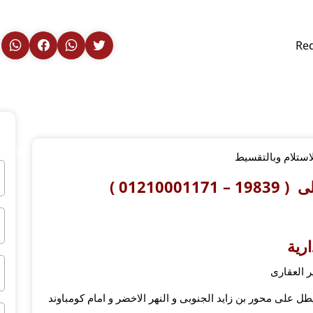
Re
استلام وبالتقسيط
01210 )
رية
 العقارى
ل على محور بن زايد الجنوبى و النهر الاخضر و امام كومباوند