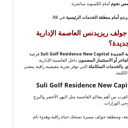
خمس نجوم
أمام الكمبوند مباشرة.
يقع
أمام منطقة الخدمات الرئيسية
في R8.
جولف ريزيدنس العاصمة الإدارية
جديدة؟
Suli Golf Resid
فرصة
فاخر أو الاستثمار المضمون
داخل العاصمة الإدارية.
ي
و
الخدمات المتكاملة
التي توفر تجربة معيشية راقية بمعنى
الكلمة.
لب الحي الثامن R8، بالقرب من أهم معالم العاصمة مثل النهر الأخضر والبرج
وحي الوزارات.
 ومنطقة جولف مميزة تمنحك حياة راقية وهدوء تام.