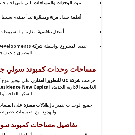
تنوع الوحدات والمساحات
التي تلبي احتياجا
أنظمة سداد مرنة وميسّرة
تبدأ بمقدم بسيط و
أسعار تنافسية
مقارنة بالمشروعات ا
تنفيذ المشروع بواسطة
شركة UC Developments
المصري ذات سجل 
مساحات وحدات كمبوند سولي جولف
حرصت
شركة UC للتطوير العقاري
على توفير تنوع 
العاصمة الإدارية الجديدة Suli Golf Residence New Capital
السكن الفاخر أو 
جميع الوحدات تتميز بـ
إطلالات مميزة على المساحا
والهدوء، مع تصميمات عصرية تو
تفاصيل مساحات كمبوند سولي