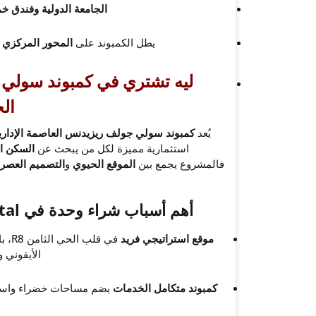
الجامعة الدولية وفندق 
يطل الكمبوند على
المحور المركزي
و
ليه تشتري في كمبوند سولي 
ال
يُعد
كمبوند سولي جولف ريزيدنس العاصمة الإدارية الجديدة ence New Capital
استثمارية مميزة لكل من يبحث عن
السكن ال
فالمشروع يجمع بين
الموقع الحيوي
و
التصميم العصر
أهم أسباب شراء وحدة في Suli Golf Residence New Capital
موقع استراتيجي فريد
في ق
الأيقوني 
كمبوند متكامل الخدمات
يضم مساحات خضراء واسعة،