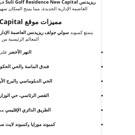
ريزيدنس Suli Golf Residence New Capital
في
العاصمة الإدارية الجديدة، مما يمنح السكان سه
مميزات موقع Suli Golf Residence New Capital
يتمتع كمبوند
سولي جولف ريزيدنس العاصمة الإداري
المعالم الرئيسية من
النهر الأخضر
على ب
فندق الماسة
و
الحي الحكو
الحي الدبلوماسي
و
البرج الأ
القصر الرئاسي، حي الوزا
الطريق الدائري الإقليمي
مما
كمبوند مورايا
و
كمبوند لايت س