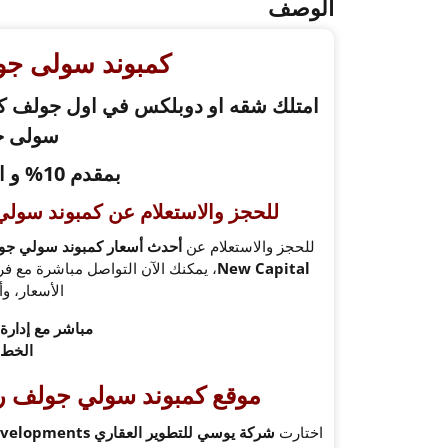
الوصف
كمبوند سولى جولف
سولى ج
بمقدم 10% و اقساط حتى 10 سنوات
للحجز والاستعلام عن كمبوند سولي
للحجز والاستعلام عن
New Capital
، يمكنك الآن التواصل مباشرة مع ف
الأسعار، وأ
مباشر مع إدارة المبيعا
الخط ال
موقع كمبوند سولي جولف ري
اختارت
شركة يوسي للتطوير العقاري UC Developments