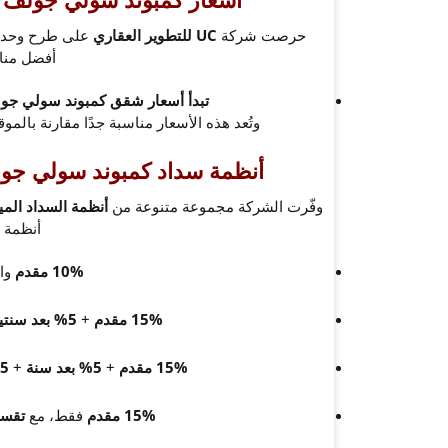
حرصت شركة
UC للتطوير العقاري
على طرح وحدات
أفضل منا
تبدأ أسعار شقق كمبوند سولي جو
وتُعد هذه الأسعار مناسبة جدًا مقارنة بالمو
أنظمة سداد كمبوند سولي جولف ريزيدنس ce
وفّرت الشركة مجموعة متنوعة من
أنظمة السداد الم
أنظمة ا
10% مقدم
وا
15% مقدم
+
5% بعد سنتين
15% مقدم
+
5% بعد سنة
+
5% بعد سنتين
15% مقدم
فقط، مع
تقسيط ا