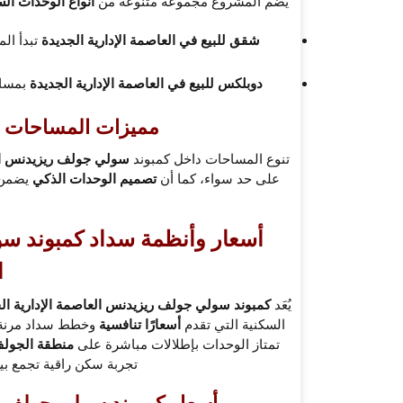
يضم المشروع مجموعة متنوعة من
أنواع الوحدات الس
شقق للبيع في العاصمة الإدارية الجديدة
تبدأ ال
دوبلكس للبيع في العاصمة الإدارية الجديدة
بمساح
مميزات المساحات في olf Residence
تنوع المساحات داخل كمبوند
سولي جولف ريزيدنس الع
على حد سواء، كما أن
تصميم الوحدات الذكي
يضمن ا
أسعار وأنظمة سداد كمبوند سو
ا
يُعَد
كمبوند سولي جولف ريزيدنس العاصمة الإدارية الجديدة  Residence New Capital
السكنية التي تقدم
أسعارًا تنافسية
وخطط سداد مرنة،
تمتاز الوحدات بإطلالات مباشرة على
منطقة الجولف
تجربة سكن راقية تجمع بي
أسعار كمبوند سولي جولف ري