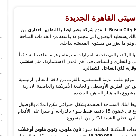
سيتى القاهرة الجديدة
il Bosco City
تقدم
شركة مصر ايطاليا للتطوير العقاري
من
 دقيقة فقط، أي أن المالك يستطيع الوصول إلى مجموعة واسعة من الخدمات المتاحة
، وهو ما يعزز من مستوى المعيشة بداخله.
ا
الرائد، والتي تقدمه بامتيازات متنوعة، وهو ما عاهدتنا به دائماً
ني والتجاري والسياحي في أهم المدن الاستثمارية، مثل
فينشي
 وقرية كاي الساحل الشمالي
.
وقع بقلب مدينة المستقبل، بالقرب من كافة المعالم الرئيسية
ة، حيث يبعد 5 دقائق عن مدينتي، و10 دقائق عن الطريق الأوسطي والجامعة الأمريكية والعاصمة الادارية
مشروع بالم هيلز القاهرة الجديدة.
يط لتلك المساحة الضخمة بشكل احترافي مكن الملاك بالوصول
إلى كافة الخدمات الرئيسية أو الترفيهية داخل المشروع في غضون 15 دقيقة فقط سواء بالدراجة أو سيرا على الأقدام
ي تغطي النسبة الأكبر من المشروع.
وحدات السكنية المختلفة سواء
تاون هاوس، وتوين هاوس أو فيلات
لتي تبدأ من
16.100.000 جنيه مصري
لوحدات سكاي فيلا، وتلك