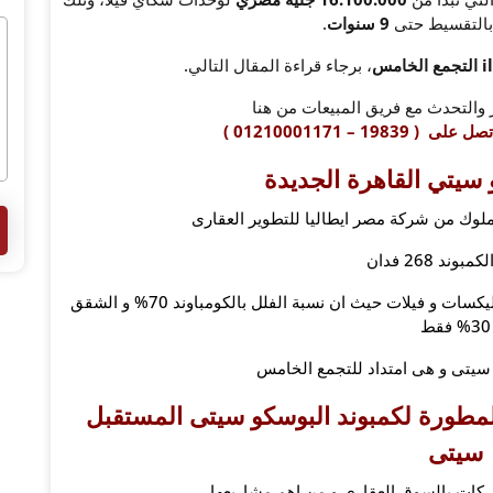
 بالتقسيط حتى
9 سنوات
.
خامس
، برجاء قراءة المقال التالي.
 والتحدث مع فريق المبيعات من هنا
1 – 01210001171 )
سيتي القاهرة الجديدة
لوك من شركة مصر ايطاليا للتطوير العقارى
وند 268 فدان
يحتوى الكمبوند على وحدات متنوعه بين شقق و دوبليكسات و فيلات حيث ان نسبة الفلل بالكومباوند 70% و الشقق
30% فقط
 سيتى و هى امتداد للتجمع الخامس
لمطورة لكمبوند البوسكو سيتى المستقبل
سيتى
ركات بالسوق العقارى و من اهم مشاريعها