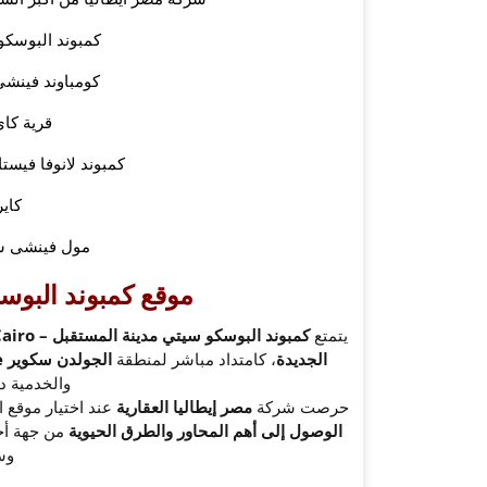
كمبوند البوسكو 
كومباوند فينشى 
قرية كاي
كمبوند لانوفا فيست
كاي
مول فينشى ست
موقع كمبوند البوس
يتمتع
كمبوند البوسكو سيتي مدينة المستقبل – Il Bosco City New Cairo
الجديدة
، كامتداد مباشر لمنطقة
الجولدن سكوير Golden Square
والخدمية 
حرصت شركة
مصر إيطاليا العقارية
عند اختيار موقع 
الوصول إلى أهم المحاور والطرق الحيوية
من جهة أخر
وس