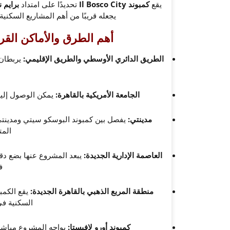
يقع
كمبوند Il Bosco City
تحديدًا على امتداد
برايم ن
يجعله قريبًا من أهم المشاريع السكنية
أهم الطرق والأماكن القر
الطريق الدائري الأوسطي والطريق الإقليمي:
يربطان 
الجامعة الأمريكية بالقاهرة:
يمكن الوصول إليها 
مدينتي:
يفصل بين كمبوند البوسكو سيتي ومدينتي
المت
العاصمة الإدارية الجديدة:
يبعد المشروع عنها بضع دقائ
ف
منطقة المربع الذهبي بالقاهرة الجديدة:
يقع الكمب
السكنية في
كمبوند أورو لافيستا:
يواجه المشروع مباشرة،