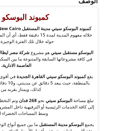
الوصف
كمبوند البوسكو 
كمبوند البوسكو سيتي مدينة المستقبل
 New Cairo
خلاله مفهوم المدينة لمدة 15
حوله خلال تلك الفترة الوجيزة
البوسكو مستقبل سيتي
هو مشروع
شركة مصر ايطالي
في كافة مشروعاتها السابقة والمتنوعة ما بين السك
العاصمة الادارية،
يقع
كمبوند البوسكو سيتي القاهرة الجديدة
في أقوى م
بالمنطق
كذلك، ويمتاز بقربه من 
تبلغ مساحة
البوسكو سيتي
نحو
268 فدان
وتم التخط
وسط المساحات الخضراء الت
يجمع
البوسكو مدينة المستقبل
ما بين جميع أنواع ال
منفصلة
بمساحات متنوعة وبأفضل الأسعار التنافسية ا