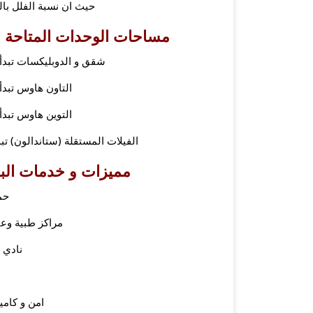
حيث ان نسبة الفلل بالكمبوند 70% و ا
مساحات الوحدات المتاحة ف
شقق و الدوبليكسات تبدأ مساحتها من 
التاون هاوس تبدأ مساحته
التوين هاوس تبدأ مساحته
الفيلات المستقلة (ستاندالون) تبدأ مساحتها من 282
مميزات و خدمات البو
حم
مراكز طبية وع
نادي 
ن
امن و كاميرات