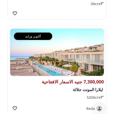
0Acre
أكتوبر وزايد
7,300,000 جنيه الاسعار الافتتاحية
ايلارا المونت جلالة
520Acre
Reda