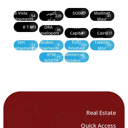
Madinet
SODIC
أكتوبر
La Vista
29
54
229
41
Masr
وزايد
Developments
R T M
ORA
New
New
173
36
Developers
Capital
Cairo
81
225
Villas
Villas
Stm
Marakez
Fully
Tatweer
12
9
191
19
Development
Developments
Finished
Misr
RTM
Commercial
77
31
NORTH
October
Real Estate
Quick Access