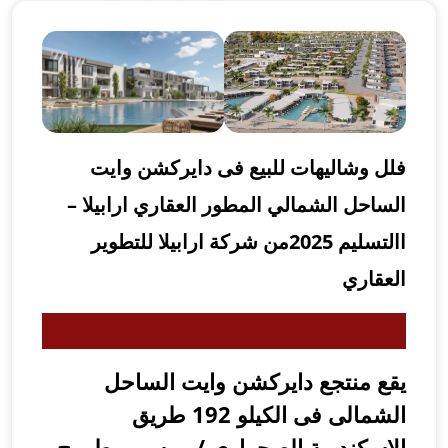
لل وشاليهات للبيع فى دايركشن وايت
لساحل الشمالي المطور العقاري ارابيلا –
االتسليم 2025من شركة ارابيلا للتطوير
لعقاري
قع منتجع دايركشن وايت الساحل
الشمالى فى الكيلو 192 طريق
لاسكندرية الصحراوى / مرسي مطروح