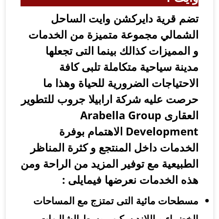
ضم قرية دايركشن وايت الساحل
لشمالي مجموعة متميزة من الخدمات
 المميزات كذالك
بينما
التى تجعلها
دينة سياحية متكاملة تلبى كافة
لاحتياجات الضرورية للحياة وهذا ما
رصت عليه شركة ارابيلا جروب للتطوير
العقارى Arabella Group
Development الاهتمام بوفرة
لخدمات داخل المنتجع و كثرة المناظر
لطبيعية مع توفير المزيد من الراحة ومن
ذه الخدمات نعرضها فيمايلى :
سطحات مائية التى تمتزج مع المساحات
لخضراء و اللاند سكيب وسط الشاليهات