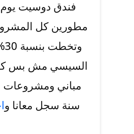
مطورين كل المشروعا
وت
سنة سجل معانا و
ا