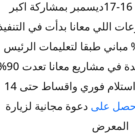
فندق دوسيت يوم 16-17ديسمبر بمشاركة اكبر
ت اللي معانا بدأت في التنفيذ
خطت بنسبة 30% مباني طبقا لتعليمات الرئيس
السيسي مش بس كدة في مشاريع معان
مباني ومشروعات استلام فوري واقساط حتى 14
حصل على
دعوة مجانية لزيارة
المعرض