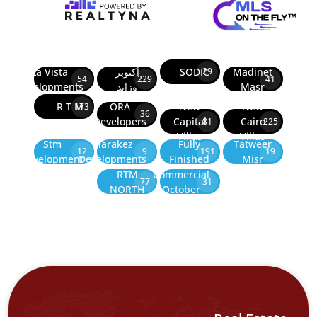
Madinet
SODIC
أكتوبر
La Vista
29
54
229
41
Masr
وزايد
Developments
R T M
ORA
New
New
173
36
Developers
Capital
Cairo
81
225
Villas
Villas
Stm
Marakez
Fully
Tatweer
12
9
191
19
Development
Developments
Finished
Misr
RTM
Commercial
77
31
NORTH
October