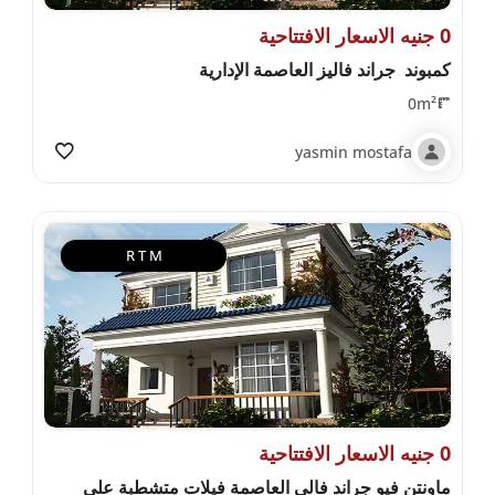
0 جنيه الاسعار الافتتاحية
كمبوند جراند فاليز العاصمة الإدارية
0m²
yasmin mostafa
R T M
0 جنيه الاسعار الافتتاحية
ماونتن فيو جراند فالي العاصمة فيلات متشطبة على