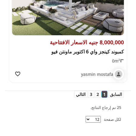
8,000,000 جنيه الاسعار الافتتاحية
كمبوند كينجز واي 6 اكتوبر ماونتن فيو
0m²
yasmin mostafa
السابق
1
2
3
التالي
25 تم إرجاع النتائج.
لكل صفحة