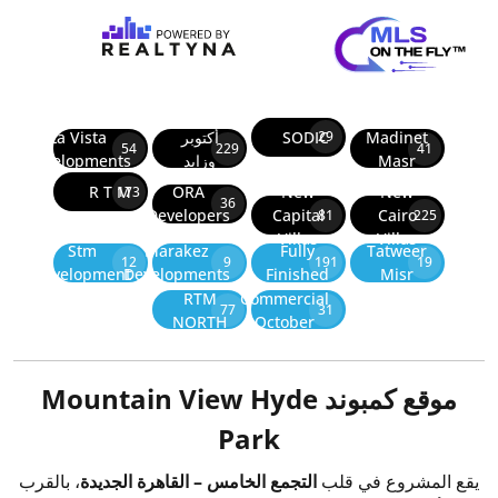
Madinet
SODIC
أكتوبر
La Vista
29
54
229
41
Masr
وزايد
Developments
R T M
ORA
New
New
173
36
Developers
Capital
Cairo
81
225
Villas
Villas
Stm
Marakez
Fully
Tatweer
12
9
191
19
Development
Developments
Finished
Misr
RTM
Commercial
77
31
NORTH
October
موقع كمبوند Mountain View Hyde
Park
يقع المشروع في قلب
التجمع الخامس – القاهرة الجديدة
، بالقرب