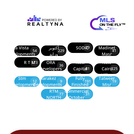
Madinet
SODIC
أكتوبر
La Vista
29
54
229
41
Masr
وزايد
Developments
R T M
ORA
New
New
173
36
Developers
Capital
Cairo
81
225
Villas
Villas
Stm
Marakez
Fully
Tatweer
12
9
191
19
Development
Developments
Finished
Misr
RTM
Commercial
77
31
NORTH
October