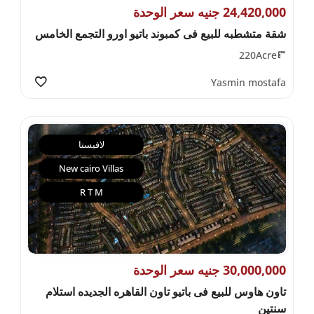
24,420,000 جنيه سعر الوحدة
شقة متشطبه للبيع فى كمبوند باتيو اورو التجمع الخامس
220Acre
Yasmin mostafa
لافيستا
New cairo Villas
R T M
30,000,000 جنيه سعر الوحدة
تاون هاوس للبيع فى باتيو تاون القاهره الجديده استلام
سنتين