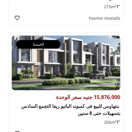
215m²
Yasmin mostafa
لافيستا
15,876,000 جنيه سعر الوحدة
بنتهاوس للبيع فى كمبوند الباتيو ريفا التجمع السادس
بتسهيلات حتى 8 سنين
206m²