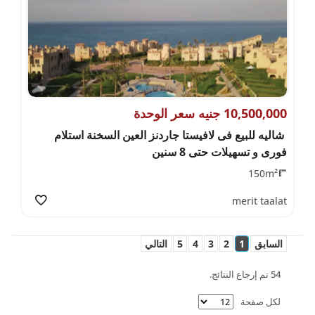
10,500,000 جنيه سعر الوحدة
شاليه للبيع فى لافيستا جاردنز العين السخنة استلام
فورى و تسهيلات حتى 8 سنين
150m²
merit taalat
السابق
1
2
3
4
5
التالي
54 تم إرجاع النتائج.
لكل صفحة