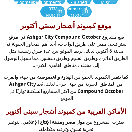
Development
Developments
Finished
Misr
RTM
Commercial
77
31
NORTH
October
موقع كمبوند أشجار سيتي أكتوبر
يقع مشروع
Ashgar City Compound October
في موقع
استراتيجي مميز على طريق الواحات، أحد أهم المحاور الحيوية في
مدينة 6 أكتوبر. لذلك، يربط الموقع بين عدة طرق رئيسية مثل
الطريق الدائري وطريق الفيوم وطريق دهشور، مما يسهل الوصول
إلى مختلف مناطق القاهرة الكبرى.
كما يتميز الكمبوند بالجمع بين
الهدوء والخصوصية
من جهة، والقرب
من المناطق الحيوية من جهة أخرى. لذلك، يُعد
Ashgar City
Compound October
من أكثر المشاريع السكنية توازنًا في
الموقع.
الأماكن القريبة من كمبوند أشجار سيتي أكتوبر
يقترب المشروع من
مول مصر
و
مدينة الإنتاج الإعلامي
، لتوفير
تجربة تسوق وترفيه متكاملة.