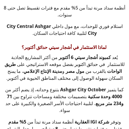
أنظمة سداد مرنة تبدأ من 5% مقدم مع فترات تقسيط تصل حتى 8
سنوات.
استلام فوري للوحدات، مع مول داخلي
City Central Ashgar
City
لتلبية كافة احتياجات السكان.
لماذا الاستثمار في أشجار سيتي حدائق أكتوبر؟
يُعد
كمبوند أشجار سيتي 6 أكتوبر
من أكثر المشاريع الجاذبة
للاستثمار في
حدائق اكتوبر
بفضل موقعه الاستراتيجي على
طريق
الواحات
بالقرب من
مول مصر
و
مدينة الإنتاج الإعلامي
، ما يمنح
السكان سهولة الوصول إلى مختلف المناطق الحيوية في أكتوبر.
كما يتميز
Ashgar City October
بتنوع وحداته، إذ يضم أكثر من
4000 وحدة سكنية
بتصميمات مختلفة ومساحات تتراوح بين
71
و234 متر مربع
، لتلبية احتياجات الأسر الصغيرة والكبيرة على حد
سواء.
وتوفر
شركة IGI العقارية
أنظمة سداد مرنة تبدأ من
5% مقدم
فقط، مع فترات تقسيط تصل حتى
8 سنوات
، مما يجعل الشراء