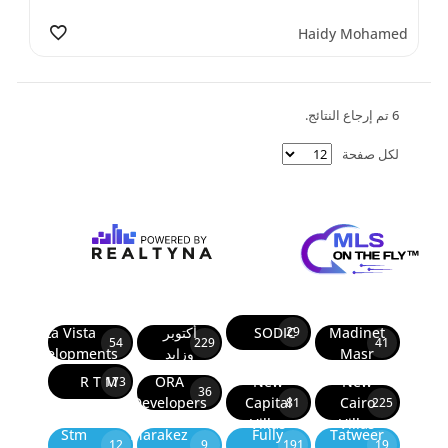
Haidy Mohamed
6 تم إرجاع النتائج.
لكل صفحة
Madinet
SODIC
أكتوبر
La Vista
29
54
229
41
Masr
وزايد
Developments
R T M
ORA
New
New
173
36
Developers
Capital
Cairo
81
225
Villas
Villas
Stm
Marakez
Fully
Tatweer
12
9
191
19