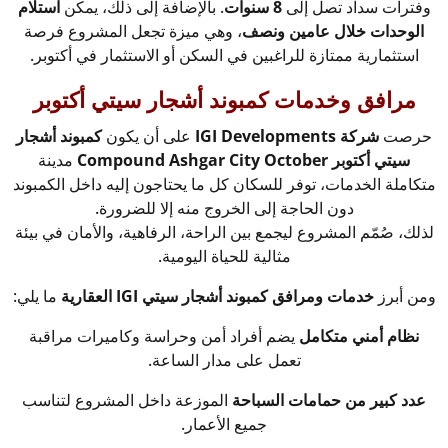
وفترات سداد تصل إلى
8 سنوات
. بالإضافة إلى ذلك، يمكن
استلام
الوحدات خلال عامين ونصف
، وهي ميزة تجعل المشروع فرصة
استثمارية ممتازة للراغبين في السكن أو الاستثمار في أكتوبر.
مرافق وخدمات كمبوند أشجار سيتي أكتوبر
حرصت
شركة IGI Developments
على أن يكون
كمبوند أشجار
سيتي أكتوبر Compound Ashgar City October
مدينة
متكاملة الخدمات، توفر للسكان كل ما يحتاجون إليه داخل الكمبوند
دون الحاجة إلى الخروج منه إلا للضرورة.
لذلك، صُمّم المشروع ليجمع بين الراحة، الرفاهية، والأمان في بيئة
مثالية للحياة اليومية.
ومن أبرز
خدمات ومرافق كمبوند أشجار سيتي IGI العقارية
ما يلي:
نظام أمني متكامل
يضم أفراد أمن وحراسة وكاميرات مراقبة
تعمل على مدار الساعة.
عدد كبير من حمامات السباحة
الموزعة داخل المشروع لتناسب
جميع الأعمار.