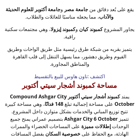
يقع على بُعد دقائق من
جامعة مصر
و
جامعة أكتوبر للعلوم الحديثة
والآداب
، مما يجعله مناسبًا للعائلات والطلاب.
يجاور المشروع
كمبوند كيان
و
كمبوند إيزولا
، وهي مجتمعات سكنية
راقية.
يتميز بقربه من شبكة طرق رئيسية مثل طريق الواحات وطريق
الفيوم وطريق دهشور، مما يسهل التنقل إلى قلب القاهرة
والمناطق المجاورة.
اكتشف :
تاون هاوس للبيع بالتقسيط
مساحة كمبوند أشجار سيتي أكتوبر
يمتد
كمبوند أشجار سيتي أكتوبر Compound Ashgar City
October
على مساحة إجمالية تبلغ
148 فدانًا
، وهي مساحة كبيرة
تتيح توزيع المباني والخدمات بشكل متوازن داخل المشروع.
تتميز
Ashgar City 6 October
بتصميم عمراني يمنح جميع
الوحدات
إطلالات مميزة
على المساحات الخضراء والممرات
الهادئة، مع الحفاظ على
خصوصية السكان
بفضل المسافات