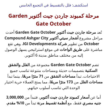
استكشف:
فلل بالتقسيط في التجمع الخامس
مرحلة كمبوند جاردن جيت أكتوبر Garden
Gate October
تُعد
مرحلة جاردن جيت أكتوبر Garden Gate October
أحدث
مراحل مشروع
أشجار سيتي أكتوبر Compound Ashgar City
October
من تطوير
شركة IGI Developments
، وهي تقع
مباشرة على
طريق الواحات
في موقع استراتيجي يسهل الوصول
إليه من مختلف مناطق مدينة 6 أكتوبر.
تضم
Garden Gate October
مجموعة من
الفلل والشقق
السكنية
بتصميمات حديثة ومساحات متنوعة تناسب جميع
الاحتياجات. تبدأ
مساحات الشقق
من
71 مترًا مربعًا
، بينما تبدأ
مساحات الفلل
من
173 مترًا مربعًا
، مما يمنح العملاء حرية اختيار
الوحدة التي تناسب أسلوب حياتهم.
أما عن
أسعار كمبوند جاردن جيت أكتوبر
، فتبدأ من
3,000,000
جنيه مصري
فقط، مع
أنظمة تقسيط مرنة
تبدأ من
10% مقدم
،