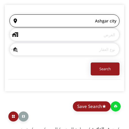
Save Search
معرف القائمة
مساحة المبني
السعر
صور
متميز