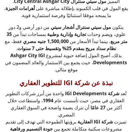
المميز
مول سيتي سنترال City Central Ashgar City
.
يقع المول في قلب الكمبوند بإطلالة مباشرة على
أهرامات الجيزة
،
ما يمنحه موقعًا استثنائيًا وفرصة استثمارية قوية.
يتكون
مول سيتي سنترال أشجار سيتي
من دور أرضي و2 دور
علوي، ويضم وحدات
تجارية وإدارية وطبية
بمساحات تبدأ من
35
متر مربع
، بينما تبدأ الأسعار من
1,500,000 جنيه مصري
فقط، مع
نظام سداد مريح بمقدم 25% وتقسيط حتى 7 سنوات
.
بذلك، أصبح المول إضافة حيوية لمشروع
Ashgar City IGI
Developments
، حيث يجمع بين الاستثمار والعائد المضمون في
موقع مثالي.
نبذة عن شركة IGI للتطوير العقاري
تُعد
شركة IGI Developments
واحدة من أبرز شركات التطوير
العقاري في مصر، حيث تأسست عام
1994
، واستطاعت خلال
أكثر من
27 عامًا
أن تترك بصمة واضحة في السوق العقاري
المصري.
تميزت
شركة IGI العقارية
برؤيتها الطموحة التي تهدف إلى تقديم
مشروعات سكنية متكاملة تجمع بين
جودة التصميم ورفاهية