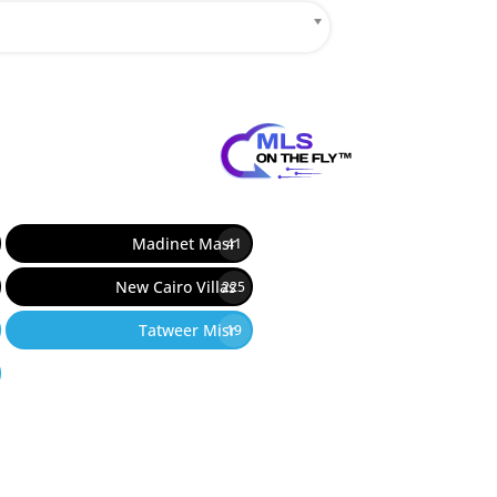
12
Madinet Masr
41
New Cairo Villas
225
Tatweer Misr
19