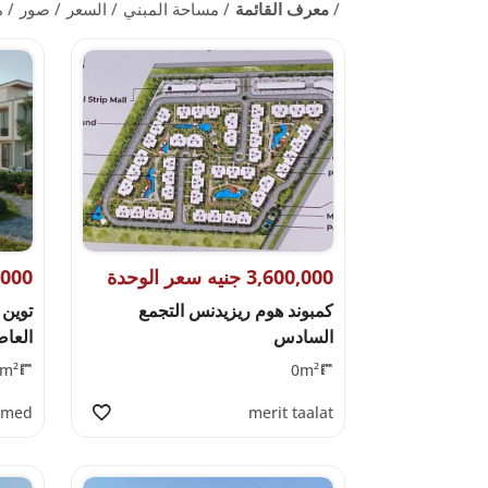
معرف القائمة
مساحة المبني
السعر
صور
م
3,600,000 جنيه سعر الوحدة
6,900,000
كمبوند هوم ريزيدنس التجمع
توين 
السادس
العاصم
m²
0m²
amed
merit taalat