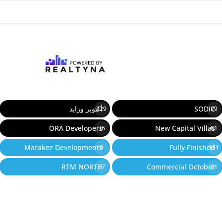
SODIC
أكتوبر وزايد
229
29
ORA Developers
New Capital Villas
36
81
Marakez Developments
Fully Finished
9
191
RTM NORTH
Commercial October
77
31