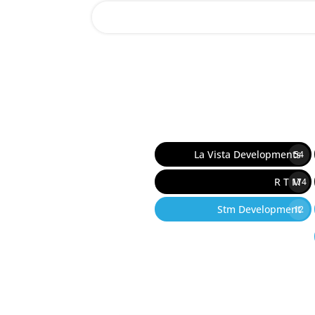
La Vista Developments
54
R T M
174
Stm Development
12