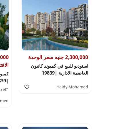
2,300,000 جنيه سعر الوحدة
الافت
استوديو للبيع في كمبوند كانيون
العاصمة الادارية |19839
كمبون
|19839
Haidy Mohamed
cre
amed