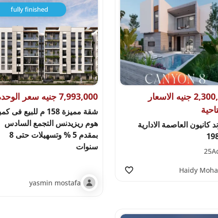
fully finished
2,300,000 جنيه الاسعار
7,993,000 جنيه سعر الوحدة
تاحية
شقة مميزة 158 م للبيع فى ك
هوم ريزيدنس التجمع السادس
د كانيون العاصمة الادارية
بمقدم 5 % وتسهيلات حتى 8
سنوات
25A
Haidy Moh
yasmin mostafa