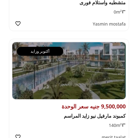
متشطبه واستلام فورى
0m²
Yasmin mostafa
أكتوبر وزايد
9,500,000 جنيه سعر الوحدة
كمبوند مارفيل نيو زايد المراسم
140m²
merit taalat