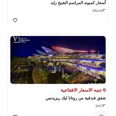
أسعار كمبوند المراسم الشيخ زايد
0Acre
0 جنيه الاسعار الافتتاحية
شقق فندقية من روتانا ليك ريزيدنس
0m²