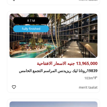
R T M
fully finished
13,965,000 جنيه الاسعار الافتتاحية
19839روتانا ليك ريزيدنس المراسم التجمع الخامس
103m²
merit taalat