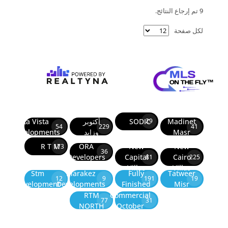
9 تم إرجاع النتائج.
لكل صفحة
Madinet
SODIC
أكتوبر
La Vista
29
54
229
41
Masr
وزايد
Developments
R T M
ORA
New
New
173
36
Developers
Capital
Cairo
81
225
Villas
Villas
Stm
Marakez
Fully
Tatweer
12
9
191
19
Development
Developments
Finished
Misr
RTM
Commercial
77
31
NORTH
October