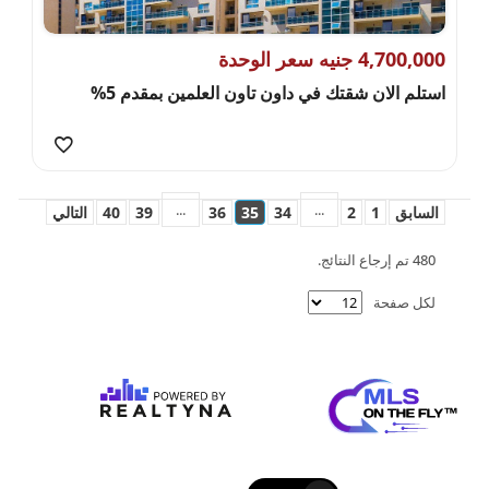
4,700,000 جنيه سعر الوحدة
استلم الان شقتك في داون تاون العلمين بمقدم 5%
...
...
السابق
1
2
34
35
36
39
40
التالي
480 تم إرجاع النتائج.
لكل صفحة