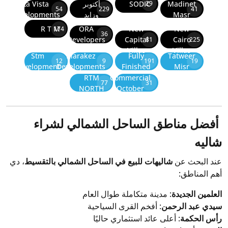
Madinet
SODIC
أكتوبر
La Vista
29
54
229
41
Masr
وزايد
Developments
R T M
ORA
New
New
174
36
Developers
Capital
Cairo
81
225
Villas
Villas
Stm
Marakez
Fully
Tatweer
12
9
191
19
Development
Developments
Finished
Misr
RTM
Commercial
77
31
NORTH
October
أفضل مناطق الساحل الشمالي لشراء
شاليه
عند البحث عن
شاليهات للبيع في الساحل الشمالي بالتقسيط
، دي
أهم المناطق:
العلمين الجديدة
: مدينة متكاملة طوال العام
سيدي عبد الرحمن
: أفخم القرى السياحية
رأس الحكمة
: أعلى عائد استثماري حاليًا