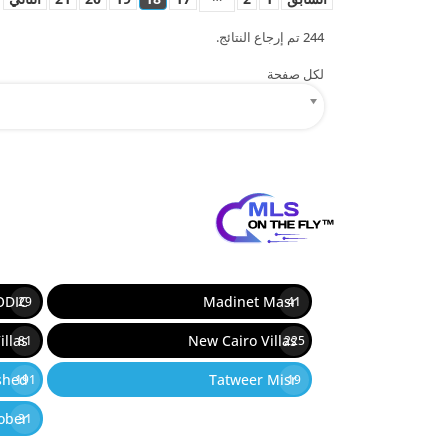
244 تم إرجاع النتائج.
لكل صفحة
12
ODIC
Madinet Masr
29
41
illas
New Cairo Villas
81
225
ished
Tatweer Misr
191
19
ober
31