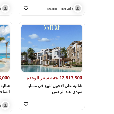
a
yasmin mostafa
12,817,300 جنيه سعر الوحدة
11,956,000 
شاليه علي الاجون للبيع في مسايا
سيدى عبد الرحمن
الساح
a