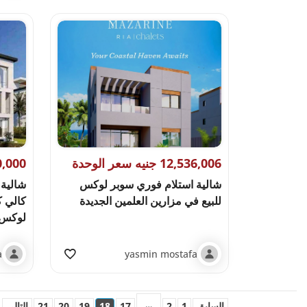
12,536,006 جنيه سعر الوحدة
13,100,000 
شالية استلام فوري سوبر لوكس
شالية 
للبيع في مزارين العلمين الجديدة
كالي 
لوكس
a
yasmin mostafa
…
السابق
1
2
17
18
19
20
21
التالي