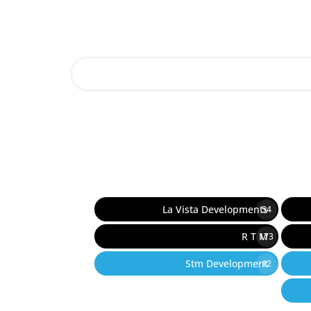
La Vista Developments
54
R T M
173
Stm Development
12