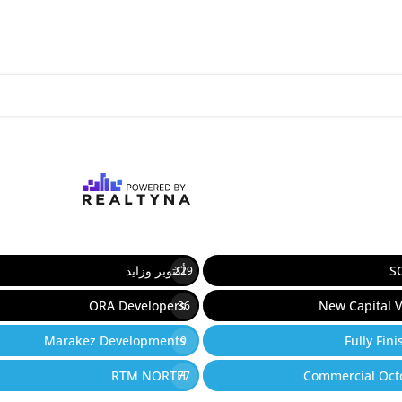
S
أكتوبر وزايد
229
ORA Developers
New Capital V
36
Marakez Developments
Fully Fin
9
RTM NORTH
Commercial Oct
77